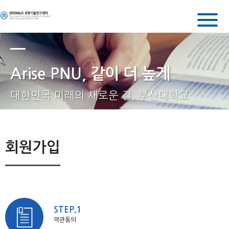
로
봇
기
술
연
Arise PNU, 같이 더 높게
구
센
터
대한민국 미래의 새로운 길, 부산대학교
회원가입
STEP.1
약관동의