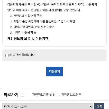
이용자가 제공한 모든 정보는 다음의 목적에 필요한 용도 이외로는 사용되지
않으며 이용 목적이 변경될 시에는 사전 동의를 구할 것입니다.
개인정보 수집·이용 목적
제한적 본인 확인제에 따른 본인확인, 가입의사 확인
아이디/비밀번호 분실 시 본인확인
비인가 사용방지 등
개인정보의 보유 및 이용기간
부산대학교는 회원 가입일로부터 서비스를 제공하는 기간 동안에 한하여 이용
자의 개인정보를 보유 및 이용하게 됩니다.
위 약관에 동의합니다
회원 탈퇴를 요청하거나 개인정보의 수집 및 이용에 대한 동의를 철회하는 경
우, 수집 및 이용목적이 달성되거나 보유 및 이용기간이 종료한 경우 해당 개
인정보를 지체 없이 파기합니다. 다만, 다음의 정보에 대하여는 아래의 사유로
보존합니다.
보존항목 : 이용자가 작성했던 게시글(작성자 아이디, 성명, 이메일주소)
보존근거 : 공공기록물 관리에 관한 법령, 민원사무처리에 관한 법령 등
- 2년간 미 사용 시 홈페이지 로그인 계정을 삭제 합니다.
바로가기
개인정보처리방침
저작권보호정책
- 게시글 등은 회원탈퇴하시기 전 본인이 직접 삭제하셔야 합니다.
기타 관계법령의 규정에 의하여 보존할 필요가 있는 경우 관계법령에서
정한 일정한 기간 동안 회원정보를 보관합니다.
이메일무단수집거부