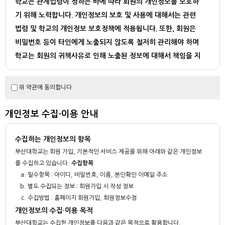
학교는 관계법령이 정하는 바에 따라 회원의 개인정보를 보호하
기 위해 노력합니다. 개인정보의 보호 및 사용에 대해서는 관련
법령 및 학교의 개인정보 보호정책에 적용됩니다. 또한, 회원은
비밀번호 등이 타인에게 노출되지 않도록 철저히 관리해야 하며
학교는 회원의 귀책사유로 인해 노출된 정보에 대해서 책임을 지
지 않습니다.
학교는 다음과 같은 경우에 법이 허용하는 범위 내에서 회원의 개
위 약관에 동의합니다
인정보를 제3자에게 제공할 수 있습니다.
- 수사기관이나 기타 정부기관으로부터 정보제공을 요청 받은 경우
개인정보 수집·이용 안내
- 회원의 법령 또는 약관의 위반을 포함하여 부정행위 학인등의 정보보호 업무
를 위해 필요한 경우
수집하는 개인정보의 항목
- 기타 법률에 의해 요규되는 경우
부산대학교는 회원 가입, 기본적인 서비스 제공을 위해 아래와 같은 개인정보
를 수집하고 있습니다.
수집항목
필수항목 : 아이디, 비밀번호, 이름, 본인확인 이메일 주소
별도 수집되는 정보 : 회원가입 시 작성 정보
수집방법 : 홈페이지 회원가입, 회원정보수정
개인정보의 수집·이용 목적
부산대학교는 수집한 개인정보를 다음과 같은 목적으로 활용합니다.