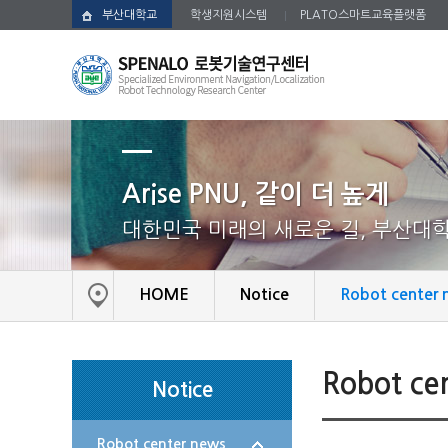
부산대학교
학생지원시스템
PLATO스마트교육플랫폼
로
봇
기
술
연
구
Arise PNU, 같이 더 높게
센
터
대한민국 미래의 새로운 길, 부산대
HOME
Notice
Robot center 
Robot ce
Notice
Robot center news