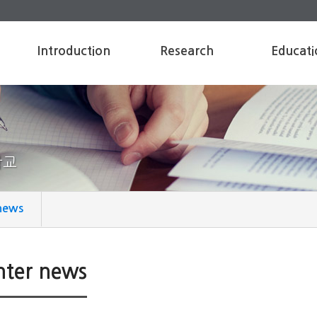
Introduction
Research
Educati
Greeting
Objective of researc
Introduction
h
Foundation backgro
Curriculum
und
Contents of researc
h
학교
Rule
Patent Ownership
Member
news
Location
nter news