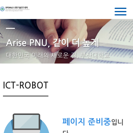
로
봇
기
술
연
Arise PNU, 같이 더 높게
구
센
터
대한민국 미래의 새로운 길, 부산대학교
ICT-ROBOT
페이지 준비중
입니